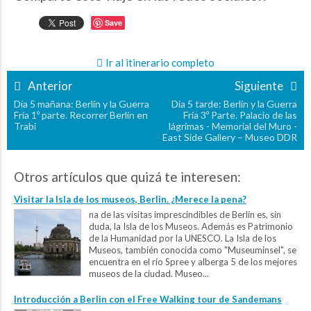
Save
Ir al itinerario completo
Anterior
Siguiente
Día 5 mañana: Berlín y la Guerra
Día 5 tarde: Berlín y la Guerra
Fría 1º parte. Recorrer Berlín en
Fría 3º Parte. Palacio de las
Trabi
lágrimas - Memorial del Muro -
East Side Gallery – Museo DDR
Otros artículos que quizá te interesen:
Visitar la Isla de los museos, Berlin. ¿Merece la pena?
na de las visitas imprescindibles de Berlín es, sin
duda, la Isla de los Museos. Además es Patrimonio
de la Humanidad por la UNESCO. La Isla de los
Museos, también conocida como "Museuminsel", se
encuentra en el río Spree y alberga 5 de los mejores
museos de la ciudad. Museo...
Introducción a Berlin con el Free Walking tour de Sandemans