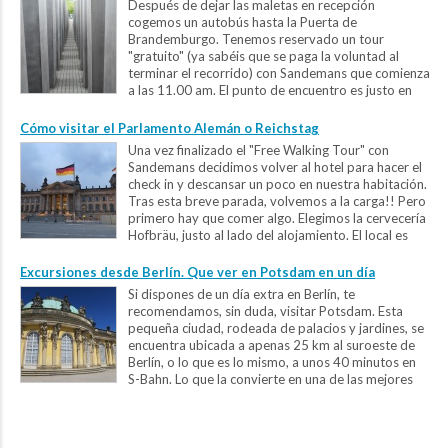
Después de dejar las maletas en recepción
cogemos un autobús hasta la Puerta de
Brandemburgo. Tenemos reservado un tour
"gratuito" (ya sabéis que se paga la voluntad al
terminar el recorrido) con Sandemans que comienza
a las 11.00 am. El punto de encuentro es justo en
frente de la puerta, donde hay un Starbucks. Tienen varias...
Cómo visitar el Parlamento Alemán o Reichstag
Una vez finalizado el "Free Walking Tour" con
Sandemans decidimos volver al hotel para hacer el
check in y descansar un poco en nuestra habitación.
Tras esta breve parada, volvemos a la carga!! Pero
primero hay que comer algo. Elegimos la cervecería
Hofbräu, justo al lado del alojamiento. El local es
enorme y está repleto de...
Excursiones desde Berlín. Que ver en Potsdam en un día
Si dispones de un día extra en Berlín, te
recomendamos, sin duda, visitar Potsdam. Esta
pequeña ciudad, rodeada de palacios y jardines, se
encuentra ubicada a apenas 25 km al suroeste de
Berlín, o lo que es lo mismo, a unos 40 minutos en
S-Bahn. Lo que la convierte en una de las mejores
excursiones desde Berlín. ...