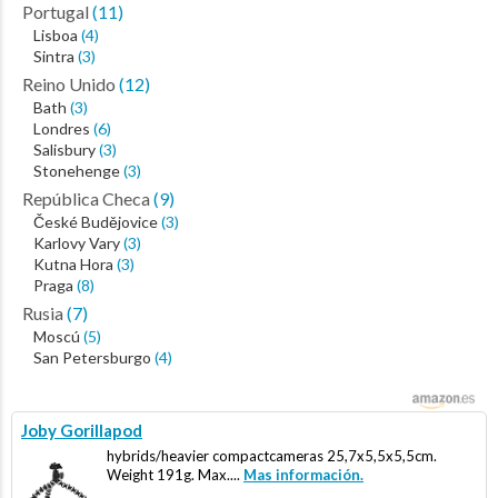
Portugal
(11)
Lisboa
(4)
Sintra
(3)
Reino Unido
(12)
Bath
(3)
Londres
(6)
Salisbury
(3)
Stonehenge
(3)
República Checa
(9)
České Budějovice
(3)
Karlovy Vary
(3)
Kutna Hora
(3)
Praga
(8)
Rusia
(7)
Moscú
(5)
San Petersburgo
(4)
Joby Gorillapod
hybrids/heavier compactcameras 25,7x5,5x5,5cm.
Weight 191g. Max....
Mas información.