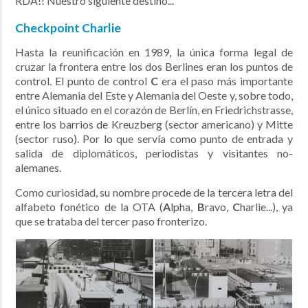
RDA!! Nuestro siguiente destino...
Checkpoint Charlie
Hasta la reunificación en 1989, la única forma legal de
cruzar la frontera entre los dos Berlines eran los puntos de
control. El punto de control
C
era el paso más importante
entre Alemania del Este y Alemania del Oeste y, sobre todo,
el único situado en el corazón de Berlín, en Friedrichstrasse,
entre los barrios de Kreuzberg (sector americano) y Mitte
(sector ruso). Por lo que servía como punto de entrada y
salida de diplomáticos, periodistas y visitantes no-
alemanes.
Como curiosidad, su nombre procede de la tercera letra del
alfabeto fonético de la OTA (
A
lpha,
B
ravo,
C
harlie...), ya
que se trataba del tercer paso fronterizo.