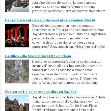
está algo alejado del centro. Lo que tiene sus
ventajas y sus desventajas. Ventaja: parking
gratuito en la misma puerta de nuestro alojamiento.
...
Gengenbach y el mercado de navidad de Ravennaschlucht
Después de desayunar en nuestro coqueto
apartamento en Friburgo nos ponemos en camino.
Hoy visitaremos el precioso pueblo de Gengenbach
y el espectacular mercado navideño de
Ravennaschlucht. ¿te vienes con nosotros a
conocerlos? Gengenbach, una visita imprescindible
en la Selva Negra Lo ideal sería visitar la región de Selva Negra durante
varios días...
Castillos valle Mosela: Burg Eltz y Cochem
Si por algo es conocida Alemania es sin duda por
sus magníficos castillos. Y hoy nos disponemos a
conocer uno de los castillos alemanes más
espectaculares de todos: Burg Eltz. De Trier a
nuestra visita nos separan aprox 1h30min de
coche. Así que no hay tiempo que perder. Una
ducha y un café rápido...
Que ver en Heidelberg en un día y en Navidad
Hoy el reloj suena cómo todos los días a las 7 de la
mañana, pero no es un día cualquiera, hoy nos
despertamos en la habitación del Hyatt Place
Frankfurt Airport. Nuestro vuelo llego el día