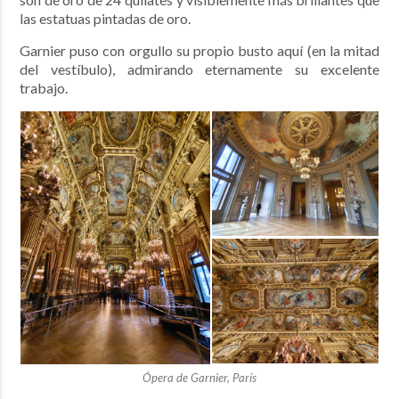
las estatuas pintadas de oro.
Garnier puso con orgullo su propio busto aquí (en la mitad
del vestíbulo), admirando eternamente su excelente
trabajo.
Ópera de Garnier, París