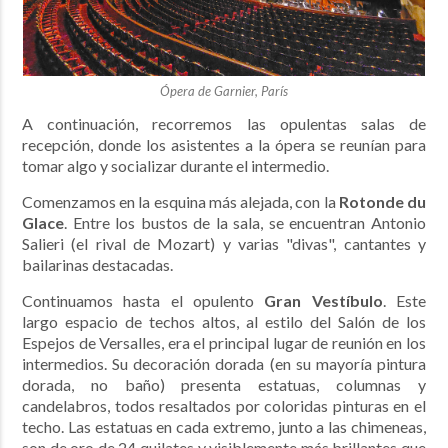
Ópera de Garnier, París
A continuación, recorremos las opulentas salas de
recepción, donde los asistentes a la ópera se reunían para
tomar algo y socializar durante el intermedio.
Comenzamos en la esquina más alejada, con la
Rotonde du
Glace
. Entre los bustos de la sala, se encuentran Antonio
Salieri (el rival de Mozart) y varias "divas", cantantes y
bailarinas destacadas.
Continuamos hasta el opulento
Gran Vestíbulo
. Este
largo espacio de techos altos, al estilo del Salón de los
Espejos de Versalles, era el principal lugar de reunión en los
intermedios. Su decoración dorada (en su mayoría pintura
dorada, no baño) presenta estatuas, columnas y
candelabros, todos resaltados por coloridas pinturas en el
techo. Las estatuas en cada extremo, junto a las chimeneas,
son de oro de 24 quilates y visiblemente más brillantes que