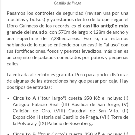
Castillo de Praga
Pasamos los controles de seguridad (revisan una por una
mochilas y bolsos) y ya estamos dentro de lo que, según el
Libro Guinness de los records, es
el castillo antigüo más
grande del mundo
, con 570m de largo x 128m de ancho y
una superficie de 7,28hectáreas. Eso sí, no estamos
hablando de lo que se entiende por un castillo "al uso" con
sus fortificaciones, fosos y puentes levadizos, más bien es
un conjunto de palacios conectados por patios y pequeñas
calles.
La entrada al recinto es gratuita. Pero para poder disfrutar
de algunas de las atracciones hay que pasar por caja. Hay
dos tipos de entradas:
Circuito A
("tour largo") cuesta
350 ‎Kč
e incluye: (I)
Antiguo Palacio Real, (III) Basílica de San Jorge, (V)
Callejón de Oro, (VIII) Catedral de San Vito, (II)
Exposición Historia del Castillo de Praga, (VII) Torre de
la Pólvora y (IX) Palacio de Rosenberg.
Circuito B
(“tour Corto”) cuesta
250 ‎Kč
e incluye: (I)