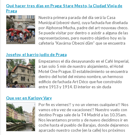
Qué hacer tres días en Praga: Stare Mesto, la Ciudad Vieja de
Praga
Nuestra primera parada del día será la Casa
Municipal (obecni-dum), cuya fachada fue diseñada
por Alphonse Mucha, padre del art-nouveau checo.
Se puede visitar por dentro o asistir a alguna de las
representaciones, pero nuestro objetivo hoy es la
cafetería “Kavárna Obecní dům” que se encuentra
en la planta baja del edificio. Es uno de los...
Josefov, el barrio judio de Praga
Empezamos el día desayunando en el Café Imperial,
a tan solo 5 min de nuestro alojamiento, el Hotel
Motel One Prague. El establecimiento se encuentra
dentro del hotel del mismo nombre, un hermoso
edificio de fachada Art Déco que fue construido
entre 1913 y 1914. El interior es sin duda
espectacular, con fantásticos mosaicos que cubren...
Que ver en Karlovy Vary
Por fin es viernes!! y no un viernes cualquiera!! Nos
vamos otra vez de vacaciones!! Nuestro vuelo con
destino Praga sale de la T4 Madrid a las 10.35am.
Nos levantamos pronto y de nuevo decidimos ir en
coche hasta el pueblo de Barajas, donde dejaremos
aparcado nuestro coche (en la calle) los próximos