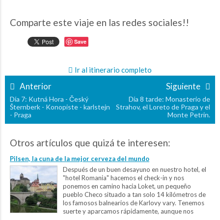
Comparte este viaje en las redes sociales!!
Save
Ir al itinerario completo
Anterior
Siguiente
Día 7: Kutná Hora - Český
Día 8 tarde: Monasterio de
Šternberk - Konopiste - karlstejn
Strahov, el Loreto de Praga y el
- Praga
Monte Petrin.
Otros artículos que quizá te interesen:
Pilsen, la cuna de la mejor cerveza del mundo
Después de un buen desayuno en nuestro hotel, el
"hotel Romania" hacemos el check-in y nos
ponemos en camino hacia Loket, un pequeño
pueblo Checo situado a tan solo 14 kilómetros de
los famosos balnearios de Karlovy vary. Tenemos
suerte y aparcamos rápidamente, aunque nos
sorprende ver la cantidad de gente que parece haber hoy en...