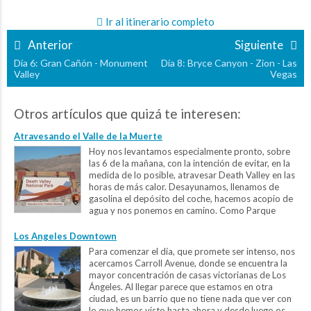
Ir al itinerario completo
Anterior
Siguiente
Día 6: Gran Cañón - Monument
Día 8: Bryce Canyon - Zion - Las
Valley
Vegas
Otros artículos que quizá te interesen:
Atravesando el Valle de la Muerte
Hoy nos levantamos especialmente pronto, sobre
las 6 de la mañana, con la intención de evitar, en la
medida de lo posible, atravesar Death Valley en las
horas de más calor. Desayunamos, llenamos de
gasolina el depósito del coche, hacemos acopio de
agua y nos ponemos en camino. Como Parque
Nacional es necesario tener la entrada...
Los Angeles Downtown
Para comenzar el día, que promete ser intenso, nos
acercamos Carroll Avenue, donde se encuentra la
mayor concentración de casas victorianas de Los
Ángeles. Al llegar parece que estamos en otra
ciudad, es un barrio que no tiene nada que ver con
lo que hemos visto hasta ahora y desde luego os