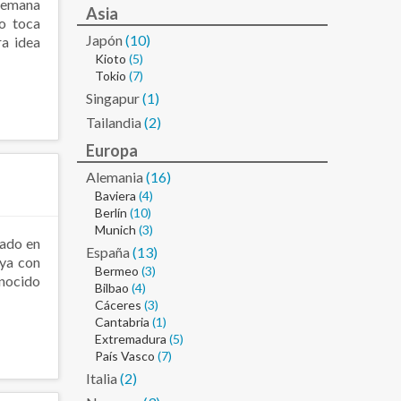
semana
Asia
no toca
Japón
(10)
ra idea
Kioto
(5)
Tokio
(7)
Singapur
(1)
Tailandia
(2)
Europa
Alemania
(16)
Baviera
(4)
Berlín
(10)
Munich
(3)
nado en
España
(13)
 ya con
Bermeo
(3)
onocido
Bilbao
(4)
Cáceres
(3)
Cantabria
(1)
Extremadura
(5)
País Vasco
(7)
Italia
(2)