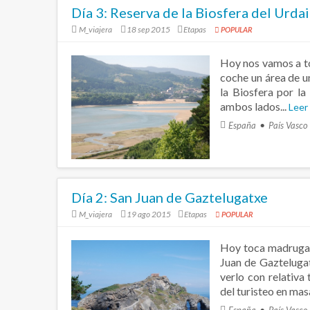
Día 3: Reserva de la Biosfera del Urda
M_viajera
18 sep 2015
Etapas
POPULAR
Hoy nos vamos a to
coche un área de u
la Biosfera por l
ambos lados...
Leer
España
País Vasco
Día 2: San Juan de Gaztelugatxe
M_viajera
19 ago 2015
Etapas
POPULAR
Hoy toca madrugar 
Juan de Gazteluga
verlo con relativa 
del turisteo en masa
España
País Vasco