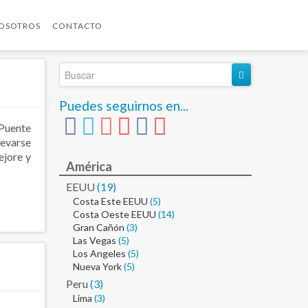
OSOTROS
CONTACTO
Puedes seguirnos en...
 Puente
levarse
ejore y
América
EEUU
(19)
Costa Este EEUU
(5)
Costa Oeste EEUU
(14)
Gran Cañón
(3)
Las Vegas
(5)
Los Angeles
(5)
Nueva York
(5)
Peru
(3)
Lima
(3)