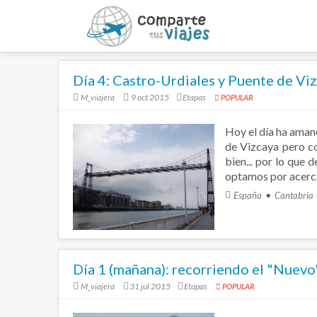
Día 4: Castro-Urdiales y Puente de Vi
M_viajera
9 oct 2015
Etapas
POPULAR
Hoy el día ha amane
de Vizcaya pero co
bien... por lo que 
optamos por acerca
España
Cantabria
Día 1 (mañana): recorriendo el "Nuevo
M_viajera
31 jul 2015
Etapas
POPULAR