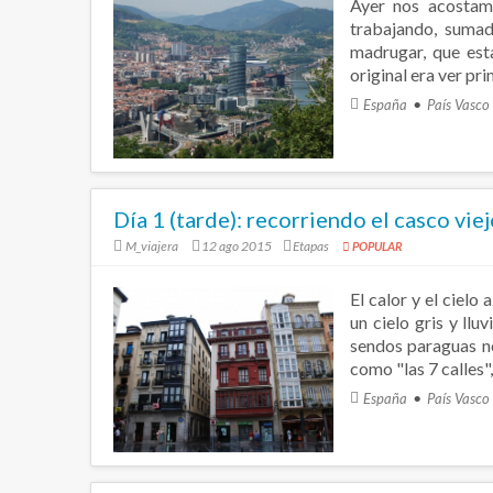
Ayer nos acostam
trabajando, sumad
madrugar, que est
original era ver pri
España
País Vasco
Día 1 (tarde): recorriendo el casco vie
M_viajera
12 ago 2015
Etapas
POPULAR
El calor y el ciel
un cielo gris y ll
sendos paraguas no
como "las 7 calles",
España
País Vasco