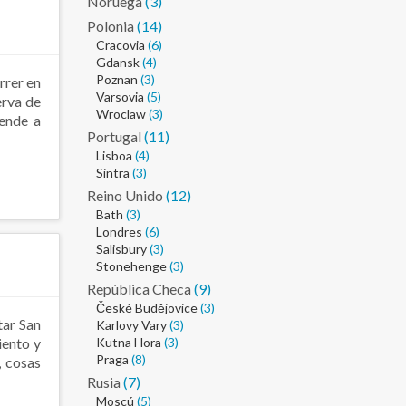
Noruega
(3)
Polonia
(14)
Cracovia
(6)
Gdansk
(4)
Poznan
(3)
rrer en
Varsovia
(5)
erva de
Wroclaw
(3)
iende a
Portugal
(11)
Lisboa
(4)
Sintra
(3)
Reino Unido
(12)
Bath
(3)
Londres
(6)
Salisbury
(3)
Stonehenge
(3)
República Checa
(9)
České Budějovice
(3)
tar San
Karlovy Vary
(3)
iento y
Kutna Hora
(3)
Praga
(8)
, cosas
Rusia
(7)
Moscú
(5)