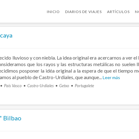
INICIO
DIARIOS DE VIAJES
ARTÍCULOS
N
zcaya
cido lluvioso y con niebla. La idea original era acercarnos a ver el
nsideramos que los rayos y las estructuras metálicas no suelen l
decidimos posponer la idéa original a la espera de que el tiempo m
mos al pueblo de Castro-Urdiales, que aunque...
Leer más
País Vasco
Castro-Urdiales
Getxo
Portugalete
" Bilbao