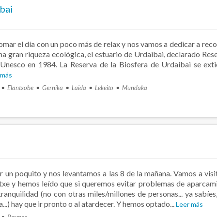
ibai
mar el día con un poco más de relax y nos vamos a dedicar a reco
na gran riqueza ecológica, el estuario de Urdaibai, declarado Res
a Unesco en 1984. La Reserva de la Biosfera de Urdaibai se ext
 más
Elantxobe
Gernika
Laida
Lekeito
Mundaka
un poquito y nos levantamos a las 8 de la mañana. Vamos a visi
txe y hemos leído que si queremos evitar problemas de aparcam
tranquilidad (no con otras miles/millones de personas... ya sabíes
...) hay que ir pronto o al atardecer. Y hemos optado...
Leer más
Bermeo