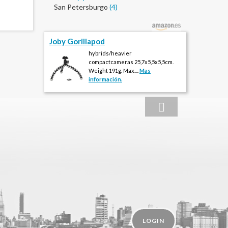
San Petersburgo
(4)
Joby Gorillapod
hybrids/heavier
compactcameras 25,7x5,5x5,5cm.
Weight 191g. Max....
Mas
información.
LOGIN