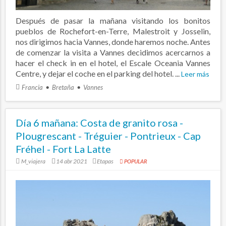
Después de pasar la mañana visitando los bonitos
pueblos de Rochefort-en-Terre, Malestroit y Josselin,
nos dirigimos hacia Vannes, donde haremos noche. Antes
de comenzar la visita a Vannes decidimos acercarnos a
hacer el check in en el hotel, el Escale Oceania Vannes
Centre, y dejar el coche en el parking del hotel. ...
Leer más
Francia
Bretaña
Vannes
Día 6 mañana: Costa de granito rosa -
Plougrescant - Tréguier - Pontrieux - Cap
Fréhel - Fort La Latte
M_viajera
14 abr 2021
Etapas
POPULAR