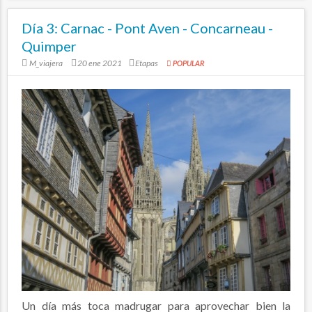
Día 3: Carnac - Pont Aven - Concarneau -
Quimper
M_viajera
20 ene 2021
Etapas
POPULAR
Un día más toca madrugar para aprovechar bien la