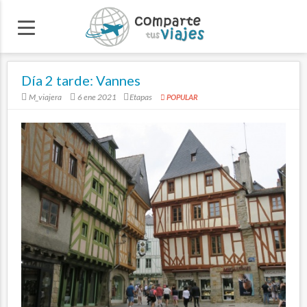
Día 2 tarde: Vannes
M_viajera
6 ene 2021
Etapas
POPULAR