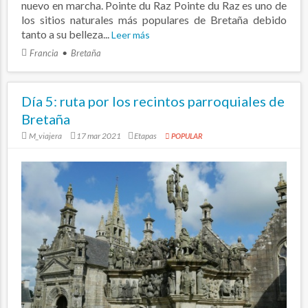
nuevo en marcha. Pointe du Raz Pointe du Raz es uno de
los sitios naturales más populares de Bretaña debido
tanto a su belleza...
Leer más
Francia
Bretaña
Día 5: ruta por los recintos parroquiales de
Bretaña
M_viajera
17 mar 2021
Etapas
POPULAR