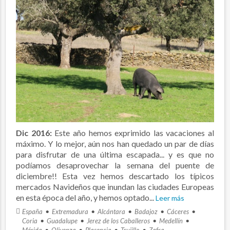
Dic 2016:
Este año hemos exprimido las vacaciones al
máximo. Y lo mejor, aún nos han quedado un par de días
para disfrutar de una última escapada... y es que no
podíamos desaprovechar la semana del puente de
diciembre!! Esta vez hemos descartado los típicos
mercados Navideños que inundan las ciudades Europeas
en esta época del año, y hemos optado...
Leer más
España
Extremadura
Alcántara
Badajoz
Cáceres
Coria
Guadalupe
Jerez de los Caballeros
Medellín
Mérida
Olivenza
Plasencia
Trujillo
Zafra