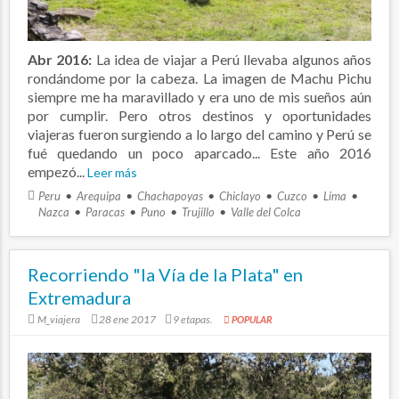
Abr 2016:
La idea de viajar a Perú llevaba algunos años
rondándome por la cabeza. La imagen de Machu Pichu
siempre me ha maravillado y era uno de mis sueños aún
por cumplir. Pero otros destinos y oportunidades
viajeras fueron surgiendo a lo largo del camino y Perú se
fué quedando un poco aparcado... Este año 2016
empezó...
Leer más
Peru
Arequipa
Chachapoyas
Chiclayo
Cuzco
Lima
Nazca
Paracas
Puno
Trujillo
Valle del Colca
Recorriendo "la Vía de la Plata" en
Extremadura
M_viajera
28 ene 2017
9 etapas.
POPULAR