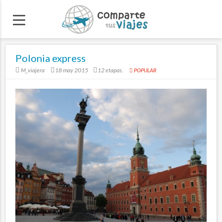
Polonia express
M_viajera
18 may 2015
12 etapas.
POPULAR