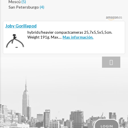
Moscú
(5)
San Petersburgo
(4)
Joby Gorillapod
hybrids/heavier compactcameras 25,7x5,5x5,5cm.
Weight 191g. Max....
Mas información.
LOGIN