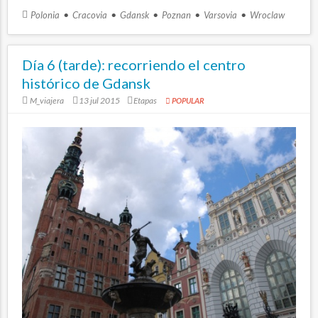
Polonia
Cracovia
Gdansk
Poznan
Varsovia
Wroclaw
Día 6 (tarde): recorriendo el centro
histórico de Gdansk
M_viajera
13 jul 2015
Etapas
POPULAR