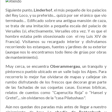
Siguiente punto,
Linderhof
, el más pequeño de los palacios
del Rey Loco, y su preferido... quizá por ser el único que vio
terminado… Edificado sobre una antigua mansión de caza,
se trata de una imitación a pequeña escala del palacio de
Versalles (si, efectivamente, Versalles otra vez. Y es que el
hombre estaba pelín obsesionado con el rey Luis XIV de
Francia). Visitamos su recargado interior y disfrutamos
recorriendo los estanques, fuentes y jardines de su exterior
(aunque nos lo encontramos todo lleno de grúas por obras
de mantenimiento).
Muy cerca, se encuentra
Oberammergau
, un tranquilo y
pintoresco pueblo ubicado en un valle bajo los Alpes. Para
recorrerlo lo mejor fue olvidarse de mapas y callejear sin
rumbo disfrutando de los frescos que decoran gran parte
de las fachadas de sus coquetas casas. Escenas bíblicas,
relatos de cuentos como “Caperucita Roja” o “Hansel y
Gretel”,... sin olvidarnos de la "casa Pilatushaus".
Aún nos quedan dos paradas más antes de llegar a nuestro
alojamiento de hoy: La
abadía de
Rottenbuch
y