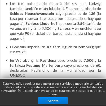
Los tres palacios de fantasía del rey loco Ludwig
también también están icluidos!!. Estamos hablando de
Schloss Neuschwanstein
cuyo precio es de
13€
(la
tasa por reservar la entrada por adelantado si hay que
pagarla);
Schloss Linderhof
que cuesta
8,5€
(tarifa de
verano, en invierno 7,50€); y
Schloss Herrenchiemsee
que vale
9€
(el ticket del barco hasta la isla si hay que
pagarlo).
El castillo imperial de
Kaiserburg
, en
Nuremberg
que
cuesta
7€
.
En
Würzburg
: la
Residenz
cuyo precio es
7,50€
y la
fortaleza
Festung Marienburg
cuyo precio es de
6€
,
declaradas Patrimonio de la Humanidad por la
UNESCO.
Tienes que tener en cuenta que cubre la admisión a todos
Esta web utiliza cookies para mejorar sus servicios y mostrarle contenido
relacionado con sus preferencias mediante el análisis de sus hábitos de
los lugares de interés incluidos, pero no ofrece ningún tipo
navegación. Para continuar navegando en esta web es necesario que acepte
de entrada prioritario/rápida a lugares muy concurridos
su uso.
como Schloss Neuschwanstein. En este caso en concreto lo
Acepto
mejor es hacer la reserva por adelantado a través de la web