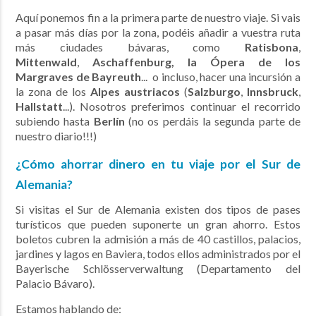
Aquí ponemos fin a la primera parte de nuestro viaje. Si vais
a pasar más días por la zona, podéis añadir a vuestra ruta
más ciudades bávaras, como
Ratisbona
,
Mittenwald
,
Aschaffenburg, la
Ópera de los
Margraves de Bayreuth
... o incluso, hacer una incursión a
la zona de los
Alpes austriacos
(
Salzburgo
,
Innsbruck
,
Hallstatt
...). Nosotros preferimos continuar el recorrido
subiendo hasta
Berlín
(no os perdáis la segunda parte de
nuestro diario!!!)
¿Cómo ahorrar dinero en tu viaje por el Sur de
Alemania?
Si visitas el Sur de Alemania existen dos tipos de pases
turísticos que pueden suponerte un gran ahorro. Estos
boletos cubren la admisión a más de 40 castillos, palacios,
jardines y lagos en Baviera, todos ellos administrados por el
Bayerische Schlösserverwaltung (Departamento del
Palacio Bávaro).
Estamos hablando de: