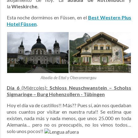
la
Wieskirche
.
Esta noche dormimos en Füssen, en el
Best Western Plus
Hotel Füssen
.
Abadía de Ettal y Oberammergau
Día 6
(Miércoles)
: Schloss Neuschwanstein – Scholss
Sigmaringe – Burg Hohenzollern - Tübingen
Hoy el día va de castillos!! Más?? Pues sí, aún nos quedaban
unos cuantos por visitar en nuestra ruta!! Se estima que
existen, nada más y nada menos, que unos 25.000 en toda
Alemania… pero no os preocupéis, no los vimos todos…
solo unos pocos!!