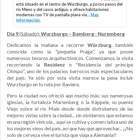
está situado en el centro de Wurzburgo, a pocos pasos del
río Meno y del casco antiguo, y ofrece habitaciones
modernas con TV de pantalla plana vía...
Mas
información.
Día 9
(Sábado)
: Wurzburgo – Bamberg - Nuremberg
Dedicamos la mañana a recorrer
Würzburg
, también
conocida como la "pequeña Praga", ya que posee
numerosos tesoros arquitectónicos. Comenzamos la visita
recorriendo la
Residenz
o "Residencia del príncipe
Obispo", uno de los palacios barrocos más espectaculares
del país. Ya sólo por esta visita merece la pena incluir
Wurzburgo en tu ruta por Baviera.
Pero la ciudad nos ofreció aún mucho más: sus numerosas
iglesias, la fortaleza Marienberg o la Käppele, su puente
Viejo sobre el río Main desde donde disfrutamos de las
mejores vistas sobre la ciudad... sin olvidarnos que estamos
en una región vinícola... aquí se cultiva y comercializa uno de
los mejores vinos del país, así que hay que aprovechar... ¡¡No
solo de cerveza vive el turista que viaja a Alemania!!