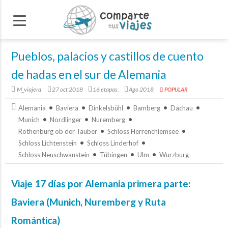
Pueblos, palacios y castillos de cuento
de hadas en el sur de Alemania
M_viajera
27 oct 2018
16 etapas.
Ago 2018
POPULAR
Alemania
Baviera
Dinkelsbühl
Bamberg
Dachau
Munich
Nordlinger
Nuremberg
Rothenburg ob der Tauber
Schloss Herrenchiemsee
Schloss Lichtenstein
Schloss Linderhof
Schloss Neuschwanstein
Tübingen
Ulm
Wurzburg
Viaje 17 días por Alemania primera parte:
Baviera (Munich, Nuremberg y Ruta
Romántica)