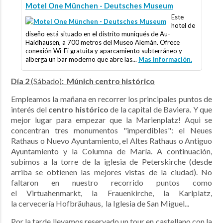
Motel One München - Deutsches Museum
Este
hotel de
diseño está situado en el distrito muniqués de Au-
Haidhausen, a 700 metros del Museo Alemán. Ofrece
conexión Wi-Fi gratuita y aparcamiento subterráneo y
alberga un bar moderno que abre las...
Mas información.
Día 2
(Sábado)
: Múnich centro histórico
Empleamos la mañana en recorrer los principales puntos de
interés del
centro histórico
de la capital de Baviera. Y que
mejor lugar para empezar que la Marienplatz! Aqui se
concentran tres monumentos "imperdibles": el Neues
Rathaus o Nuevo Ayuntamiento, el Altes Rathaus o Antiguo
Ayuntamiento y la Columna de María. A continuación,
subimos a la torre de la iglesia de Peterskirche (desde
arriba se obtienen las mejores vistas de la ciudad). No
faltaron en nuestro recorrido puntos como
el Virtuahenmarkt,
la Frauenkirche,
la Karlplatz,
la
cervecería Hofbräuhaus,
la
Iglesia de San Miguel...
Por la tarde llevamos reservado un tour en castellano con la