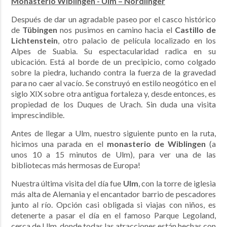
Monasterio
Wiblingen -
Ulm – Nordlinger
Después de dar un agradable paseo por el casco histórico
de
Tübingen
nos pusimos en camino hacia el
Castillo de
Lichtenstein
, otro palacio de película localizado en los
Alpes de Suabia. Su espectacularidad radica en su
ubicación. Está al borde de un precipicio, como colgado
sobre la piedra, luchando contra la fuerza de la gravedad
para no caer al vacío. Se construyó en estilo neogótico en el
siglo XIX sobre otra antigua fortaleza y, desde entonces, es
propiedad de los Duques de Urach. Sin duda una visita
imprescindible.
Antes de llegar a Ulm, nuestro siguiente punto en la ruta,
hicimos una parada en el
monasterio de Wiblingen
(a
unos 10 a 15 minutos de Ulm), para ver una de las
bibliotecas más hermosas de Europa!
Nuestra última visita del día fue
Ulm
, con la torre de iglesia
más alta de Alemania y el encantador barrio de pescadores
junto al río. Opción casi obligada si viajas con niños, es
detenerte a pasar el día en el famoso Parque Legoland,
cerca de Ulm, donde todas las atracciones están hechas con