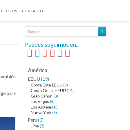
OSOTROS
CONTACTO
Puedes seguirnos en...
América
 también
EEUU
(19)
Costa Este EEUU
(5)
Costa Oeste EEUU
(14)
algo para
Gran Cañón
(3)
Las Vegas
(5)
Los Angeles
(5)
Nueva York
(5)
Peru
(3)
Lima
(3)