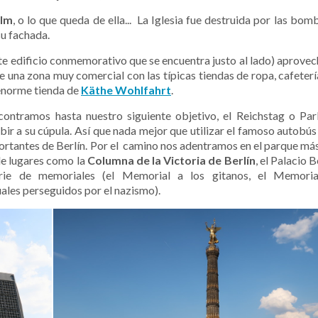
elm
, o lo que queda de ella...
La Iglesia fue destruida por las bomb
su fachada.
esante edificio conmemorativo que se encuentra justo al lado) aprov
e una zona muy comercial con las típicas tiendas de ropa, cafetería
norme tienda de
Käthe Wohlfahrt
.
ntramos hasta nuestro siguiente objetivo, el Reichstag o Pa
ir a su cúpula. Así que nada mejor que utilizar el famoso autobú
rtantes de Berlín. Por el
camino nos adentramos en el parque má
de lugares como la
Columna de la Victoria de Berlín
, el Palacio 
rie de memoriales (el Memorial a los gitanos, el Memoria
les perseguidos por el nazismo).