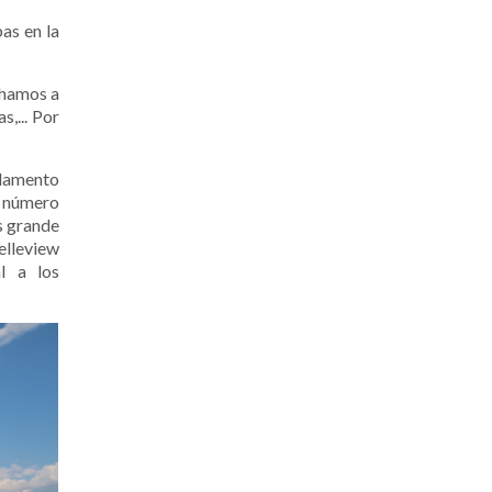
as en la
echamos a
s,... Por
rlamento
s número
s grande
Belleview
l a los