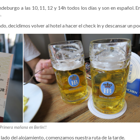
eburgo a las 10, 11, 12 y 14h todos los días y son en español. E
.
ado, decidimos volver al hotel a hacer el check in y descansar un p
Primera mañana en Berlín!!
l lado del alojamiento, comenzamos nuestra ruta
de la tarde.