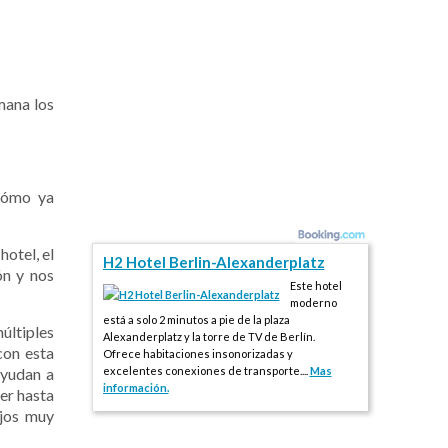
mana los
(cómo ya
otel, el
H2 Hotel Berlin-Alexanderplatz
ón y nos
Este hotel
moderno
está a solo 2 minutos a pie de la plaza
últiples
Alexanderplatz y la torre de TV de Berlín.
con esta
Ofrece habitaciones insonorizadas y
ayudan a
excelentes conexiones de transporte....
Mas
información.
ler hasta
ejos muy