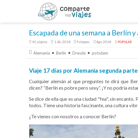
Escapada de una semana a Berlín y
M_viajera
1 dic 2018
9 etapas.
Ago 2018
POPULAR
Alemania
Berlín
Dresde
potsdam
Viaje 17 días por Alemania segunda parte:
Cualquier alemán al que preguntes te dirá que Ber
dicen? “Berlín es pobre pero sexy”. ¡Y no podría est
Se dice de ella que es una ciudad "fea", sin encanto.
todos. Tiene una historia fascinante, una cultura vi
¿Te vienes con nosotros a conocer Berlín?