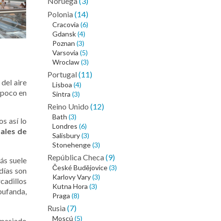
Noruega
(3)
Polonia
(14)
Cracovia
(6)
Gdansk
(4)
Poznan
(3)
Varsovia
(5)
Wroclaw
(3)
Portugal
(11)
del aire
Lisboa
(4)
mpoco en
Sintra
(3)
Reino Unido
(12)
Bath
(3)
s así lo
Londres
(6)
ales de
Salisbury
(3)
Stonehenge
(3)
República Checa
(9)
ás suele
České Budějovice
(3)
días son
Karlovy Vary
(3)
cadillos
Kutna Hora
(3)
bufanda,
Praga
(8)
Rusia
(7)
Moscú
(5)
masiado