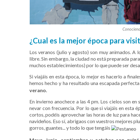
Conociend
¿Cual es la mejor época para visi
Los veranos (julio y agosto) son muy animados. A lo
libre. Sin embargo, la ciudad no está preparada para
muchos establecimientos) por lo que puede ser des
Si viajáis en esta época, lo mejor es hacerlo a fina
hemos hecho y ha resultado una escapada perfect
verano.
En invierno anochece a las 4 pm. Los cielos son en
nevar con frecuencia. Por lo que s
i viajáis en esta
cortos, podéis aprovechar las horas de luz para hace
navideños. Eso sí, abrigaos con vuestros mejores plu
gorros, guantes... y todo lo que tengáis
Mayo, junio, septiembre y octubre son quizá