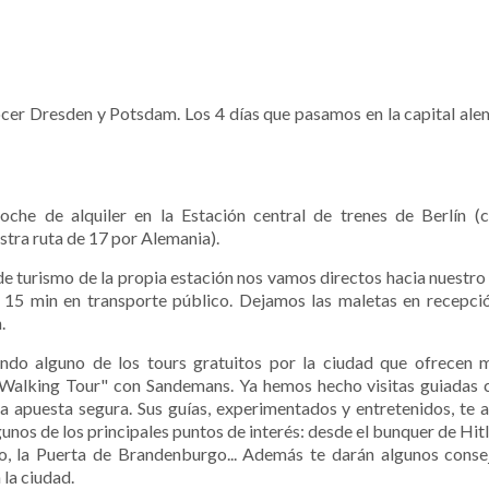
cer Dresden y Potsdam. Los 4 días que pasamos en la capital ale
che de alquiler en la Estación central de trenes de Berlín 
tra ruta de 17 por Alemania).
e turismo de la propia estación nos vamos directos hacia nuestro h
s 15 min en transporte público. Dejamos las maletas en recepci
.
o alguno de los tours gratuitos por la ciudad que ofrecen m
 Walking Tour" con Sandemans. Ya hemos hecho visitas guiadas 
 apuesta segura. Sus guías, experimentados y entretenidos, te 
lgunos de los principales puntos de interés: desde el bunquer de Hit
to, la Puerta de Brandenburgo... Además te darán algunos cons
 la ciudad.