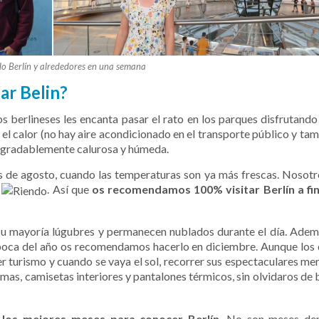
o Berlín y alrededores en una semana
tar Belin?
s berlineses les encanta pasar el rato en los parques disfrutando 
 el calor (no hay aire acondicionado en el transporte público y ta
agradablemente calurosa y húmeda.
les de agosto, cuando las temperaturas son ya más frescas. Nosotro
a
. Así que
os recomendamos 100% visitar Berlín a fin
 su mayoría lúgubres y permanecen nublados durante el día. Adem
 época del año os recomendamos hacerlo en diciembre. Aunque los 
r turismo y cuando se vaya el sol, recorrer sus espectaculares mer
mas, camisetas interiores y pantalones térmicos, sin olvidaros de 
 los mejores meses para conocer Berlín
. No son meses de