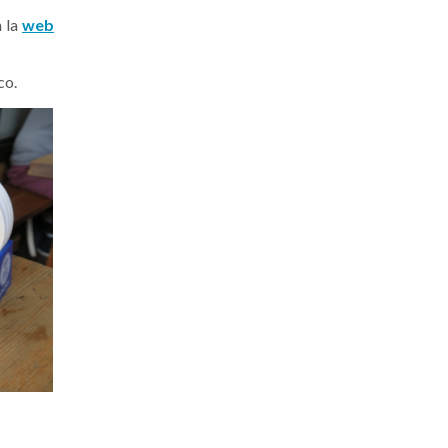
n la
web
oco.