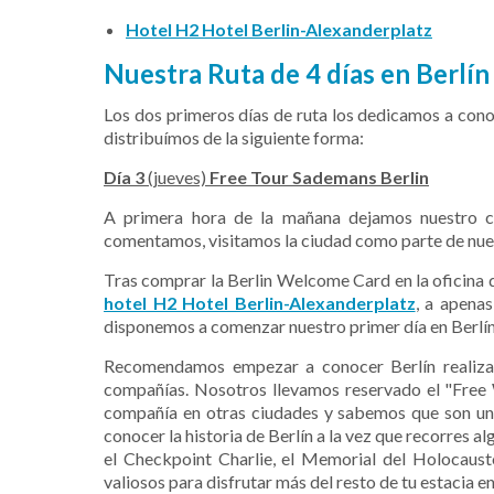
Hotel H2 Hotel Berlin-Alexanderplatz
Nuestra Ruta de 4 días en Berlín
Los dos primeros días de ruta los dedicamos a cono
distribuímos de la siguiente forma:
Día 3
(jueves)
Free Tour Sademans
Berlin
A primera hora de la mañana dejamos nuestro co
comentamos, visitamos la ciudad como parte de nues
Tras comprar la Berlin Welcome Card en la oficina d
hotel H2 Hotel Berlin-Alexanderplatz
, a apena
disponemos a comenzar nuestro primer día en Berlín
Recomendamos empezar a conocer Berlín realizand
compañías. Nosotros llevamos reservado el "Free
compañía en otras ciudades y sabemos que son una
conocer la historia de Berlín a la vez que recorres a
el Checkpoint Charlie, el Memorial del Holocaus
valiosos para disfrutar más del resto de tu estacia en