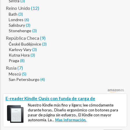
Sintra
(3)
Reino Unido
(12)
Bath
(3)
Londres
(6)
Salisbury
(3)
Stonehenge
(3)
República Checa
(9)
České Budějovice
(3)
Karlovy Vary
(3)
Kutna Hora
(3)
Praga
(8)
Rusia
(7)
Moscú
(5)
San Petersburgo
(4)
E-reader Kindle Oasis con funda de carga de
Nuestro Kindle más fino y ligero; lee cómodamente
durante horas.. Diseño ergonómico con botones para
pasar de página sin esfuerzo.. El Kindle con mayor
autonomía. La...
Mas información.